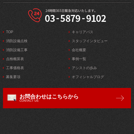
TOP
キャリアパス
消防設備点検
スタッフインタビュー
消防設備工事
会社概要
点検概算表
事例一覧
工事価格表
アシストの歩み
募集要項
オフィシャルブログ
お問合わせはこちらから
CONTACT US