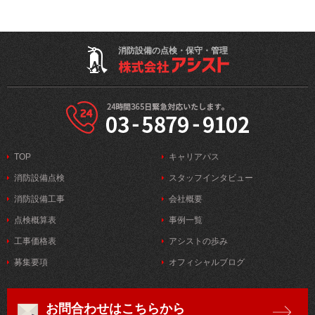
消防設備の点検・保守・管理
TOP
キャリアパス
消防設備点検
スタッフインタビュー
消防設備工事
会社概要
点検概算表
事例一覧
工事価格表
アシストの歩み
募集要項
オフィシャルブログ
お問合わせはこちらから