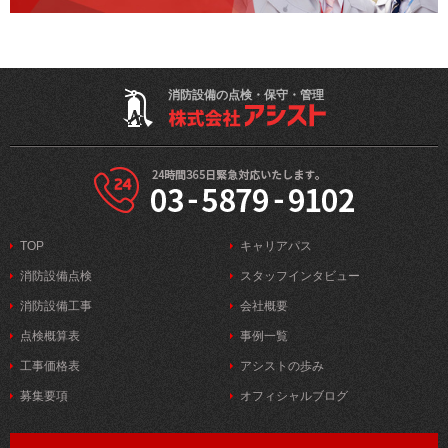
消防設備の点検・保守・管理
TOP
キャリアパス
消防設備点検
スタッフインタビュー
消防設備工事
会社概要
点検概算表
事例一覧
工事価格表
アシストの歩み
募集要項
オフィシャルブログ