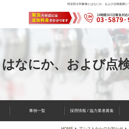
特定防火対象物とはなにか、および点検義務につ
とはなにか、および点
事例一覧
採用情報 / 協力業者募集
HOME
アシストからのお知らせ