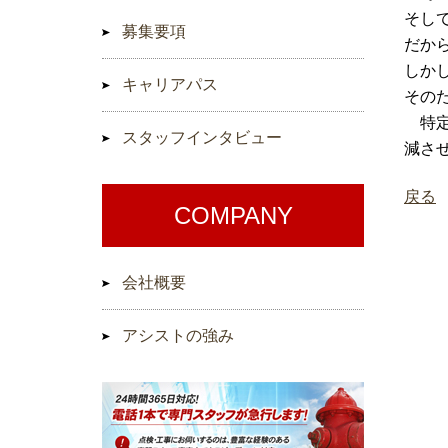
そし
募集要項
だか
しか
キャリアパス
その
特定
スタッフインタビュー
減さ
戻る
COMPANY
会社概要
アシストの強み