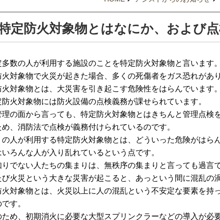
特定防火対象物とはなにか、および点
定多数の人が利用する施設のことを特定防火対象物と言います
防火対象物で火災が起きた場合、多くの死傷者をガス恐れがあ
防火対象物とは、大災害を引き起こす危険性をはらんでいます
防火対象物には防火設備の点検義務が課せられています。
管理の面から言っても、特定防火対象物とはきちんと管理点検
ため、消防法で点検が義務付けられているのです。
の人が利用する特定防火対象物とは、どういった危険がはらん
はいろんな人が入り乱れているという点です。
知りでない人たちの集まりは、無秩序の集まりと言っても過言
たび火災という大きな災害が起こると、あっという間に混乱の
防火対象物とは、火災以上に人の混乱という不安定な要素を持
のです。
ため、初期消火に必要な大型スプリンクラーなどの導入が必