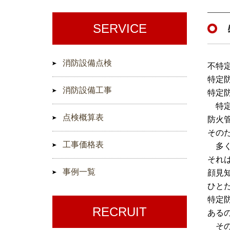
SERVICE
消防設備点検
不特
特定
消防設備工事
特定
特定
点検概算表
防火
その
工事価格表
多く
それ
事例一覧
顔見
ひと
特定
RECRUIT
ある
その